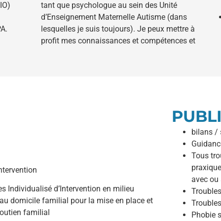
CIO)
tant que psychologue au sein des Unité
d’Enseignement Maternelle Autisme (dans
A.
lesquelles je suis toujours). Je peux mettre à
profit mes connaissances et compétences et
PUBL
bilans /
Guidance 
Tous tr
praxique
ntervention
avec ou 
 Individualisé d’Intervention en milieu
Troubles
 au domicile familial pour la mise en place et
Troubles
outien familial
Phobie s