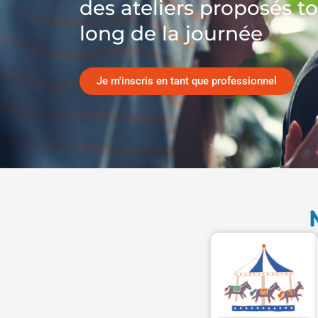
des ateliers proposés t
long de la journée
Je m'inscris en tant que professionnel