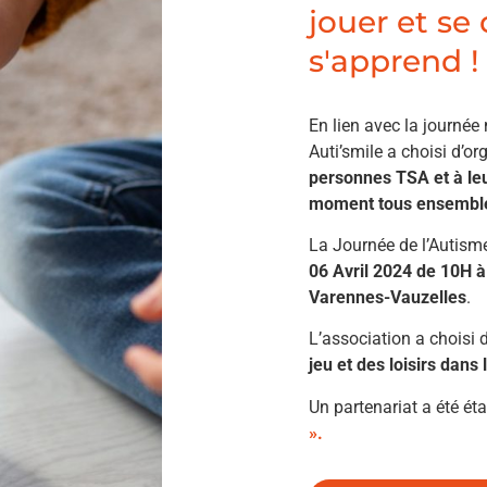
jouer et se
s'apprend !
En lien avec la journée 
Auti’smile a choisi d’
personnes TSA et à leu
moment tous ensemble 
La Journée de l’Autisme
06 Avril 2024 de 10H à
Varennes-Vauzelles
.
L’association a choisi d
jeu et des loisirs dans
Un partenariat a été ét
».