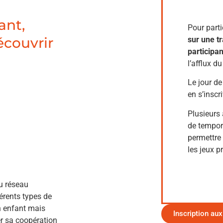
ant,
Pour parti
écouvrir
sur une t
participa
l’afflux d
Le jour de
en s’inscr
Plusieurs
de tempori
permettre 
les jeux p
u réseau
férents types de
n enfant mais
Inscription aux
er sa coopération