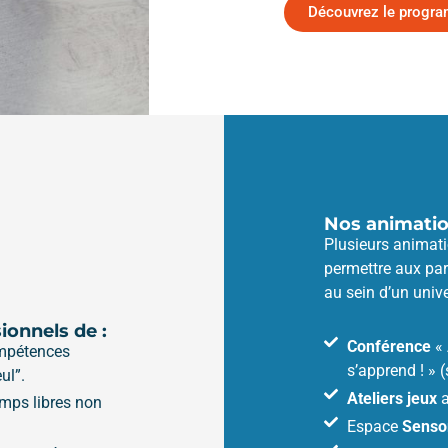
Découvrez le progr
Nos animati
Plusieurs animati
permettre aux par
au sein d’un univ
ionnels de :
Conférence
« 
ompétences
s’apprend ! » (
ul”.
Ateliers jeux
a
emps libres non
Espace
Sensor