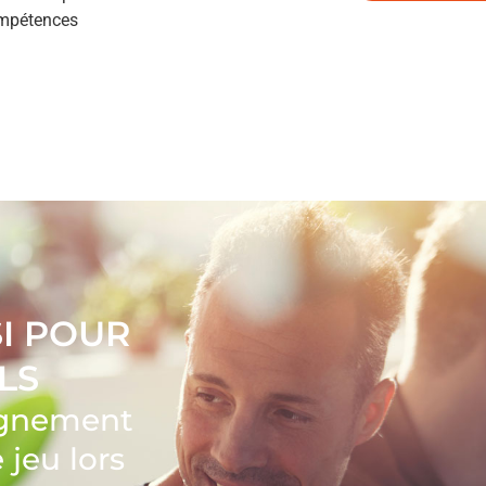
compétences
I POUR
LS
eignement
jeu lors